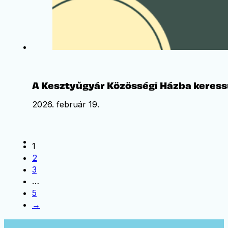
A Kesztyűgyár Közösségi Házba keres
2026. február 19.
1
2
3
…
5
→