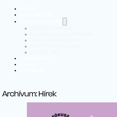
HÍREINK
PROGRAMJAINK
SZOLGÁLTATÁSAINK
ZSENDÜLŐ TANODA
PADTÁRS MENTOR PROGRAM
FÓKUSZ KÖZÖSSÉGI TÉR
KESZTYŰGYÁR GALÉRIA
NYITOTT HÁZ
TEREMBÉRLÉS
RÓLUNK
KAPCSOLAT
Archívum:
Hírek