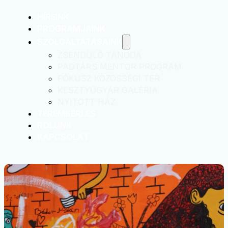
HÍREINK
PROGRAMJAINK
SZOLGÁLTATÁSAINK
ZSENDÜLŐ TANODA
PADTÁRS MENTOR PROGRAM
FÓKUSZ KÖZÖSSÉGI TÉR
KESZTYŰGYÁR GALÉRIA
NYITOTT HÁZ
TEREMBÉRLÉS
RÓLUNK
KAPCSOLAT