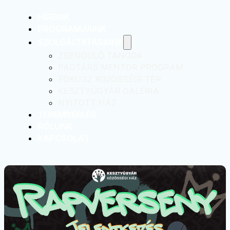
HÍREINK
PROGRAMJAINK
SZOLGÁLTATÁSAINK
ZSENDÜLŐ TANODA
PADTÁRS MENTOR PROGRAM
FÓKUSZ KÖZÖSSÉGI TÉR
KESZTYŰGYÁR GALÉRIA
NYITOTT HÁZ
TEREMBÉRLÉS
RÓLUNK
KAPCSOLAT