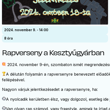
2024. november 9. - 14:00
8 óra
Rapverseny a Kesztyűgyárban
2024. november 9-én, szombaton ismét megrendezésre
A délután folyamán a rapversenyre benevezett előadók 
fellépésével.
Nagyon várjuk jelentkezésedet a rapversenyre, ha:
A nyolcadik kerületben élsz, vagy dolgozol, esetleg ide 
Van olyan rap számod, vagy freestyle, aminek te írtad 