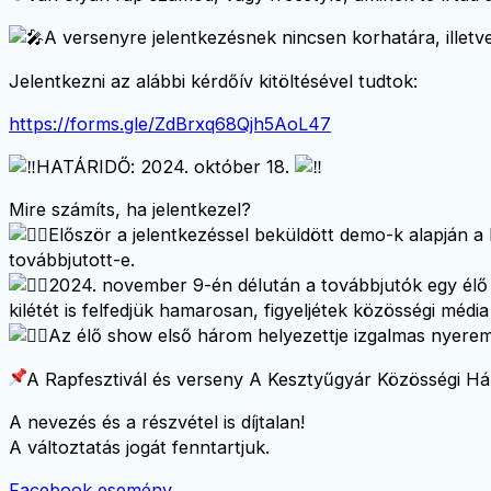
A versenyre jelentkezésnek nincsen korhatára, illetve
Jelentkezni az alábbi kérdőív kitöltésével tudtok:
https://forms.gle/ZdBrxq68Qjh5AoL47
HATÁRIDŐ: 2024. október 18.
Mire számíts, ha jelentkezel?
Először a jelentkezéssel beküldött demo-k alapján a 
továbbjutott-e.
2024. november 9-én délután a továbbjutók egy élő fe
kilétét is felfedjük hamarosan, figyeljétek közösségi média
Az élő show első három helyezettje izgalmas nyere
A Rapfesztivál és verseny A Kesztyűgyár Közösségi Há
A nevezés és a részvétel is díjtalan!
A változtatás jogát fenntartjuk.
Facebook esemény