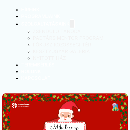
HÍREINK
PROGRAMJAINK
SZOLGÁLTATÁSAINK
ZSENDÜLŐ TANODA
PADTÁRS MENTOR PROGRAM
FÓKUSZ KÖZÖSSÉGI TÉR
KESZTYŰGYÁR GALÉRIA
NYITOTT HÁZ
TEREMBÉRLÉS
RÓLUNK
KAPCSOLAT