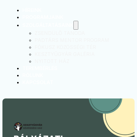
HÍREINK
PROGRAMJAINK
SZOLGÁLTATÁSAINK
ZSENDÜLŐ TANODA
PADTÁRS MENTOR PROGRAM
FÓKUSZ KÖZÖSSÉGI TÉR
KESZTYŰGYÁR GALÉRIA
NYITOTT HÁZ
TEREMBÉRLÉS
RÓLUNK
KAPCSOLAT