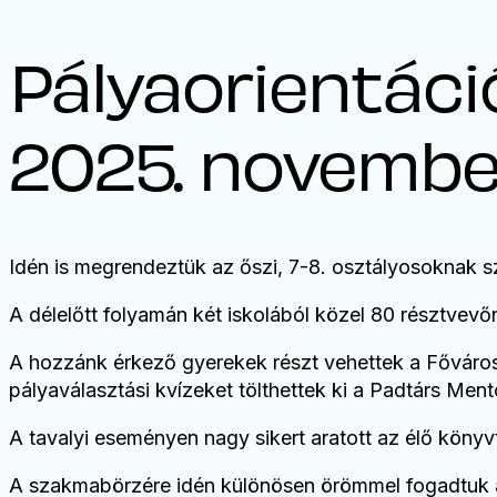
Pályaorientáci
2025. novembe
Idén is megrendeztük az őszi, 7-8. osztályosoknak szó
A délelőtt folyamán két iskolából közel 80 résztvevő
A hozzánk érkező gyerekek részt vehettek a Fővárosi
pályaválasztási kvízeket tölthettek ki a Padtárs Men
A tavalyi eseményen nagy sikert aratott az élő köny
A szakmabörzére idén különösen örömmel fogadtuk a