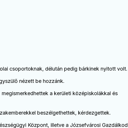
olai csoportoknak, délután pedig bárkinek nyitott volt.
agyszülő nézett be hozzánk.
, megismerkedhettek a kerületi középiskolákkal és
 szakemberekkel beszélgethettek, kérdezgettek.
szségügyi Központ, illetve a Józsefvárosi Gazdálkod