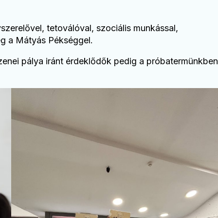
zerelővel, tetoválóval, szociális munkással,
 meg a Mátyás Pékséggel.
 zenei pálya iránt érdeklődők pedig a próbatermünkben