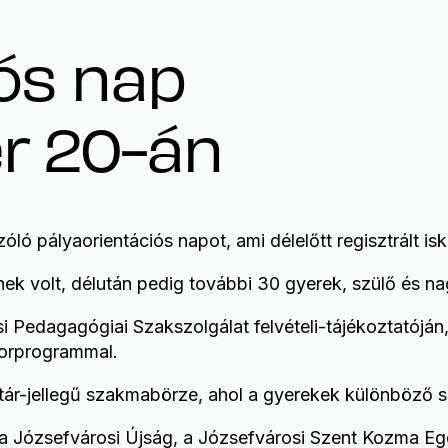
ós nap
r 20-án
ló pályaorientációs napot, ami délelőtt regisztrált isk
nek volt, délután pedig további 30 gyerek, szülő és n
 Pedagagógiai Szakszolgálat felvételi-tájékoztatóján
torprogrammal.
vtár-jellegű szakmabörze, ahol a gyerekek különböző
 Józsefvárosi Újság, a Józsefvárosi Szent Kozma Egé