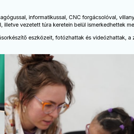
ógussal, informatikussal, CNC forgácsolóval, villanys
al, illetve vezetett túra keretein belül ismerkedhettek
sorkészítő eszközeit, fotózhattak és videózhattak, a