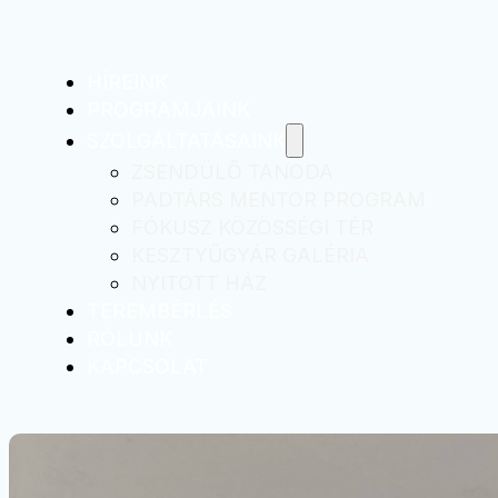
HÍREINK
PROGRAMJAINK
SZOLGÁLTATÁSAINK
ZSENDÜLŐ TANODA
PADTÁRS MENTOR PROGRAM
FÓKUSZ KÖZÖSSÉGI TÉR
KESZTYŰGYÁR GALÉRIA
NYITOTT HÁZ
TEREMBÉRLÉS
RÓLUNK
KAPCSOLAT