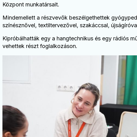
Központ munkatársait.
Mindemellett a részvevők beszélgethettek gyógypedag
színésznővel, textiltervezővel, szakáccsal, újságíróv
Kipróbálhatták egy a hangtechnikus és egy rádiós mű
vehettek részt foglalkozáson.