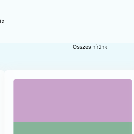
áz
Összes hírünk