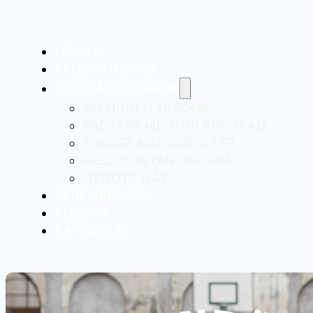
HÍREINK
PROGRAMJAINK
SZOLGÁLTATÁSAINK
ZSENDÜLŐ TANODA
PADTÁRS MENTOR PROGRAM
FÓKUSZ KÖZÖSSÉGI TÉR
KESZTYŰGYÁR GALÉRIA
NYITOTT HÁZ
TEREMBÉRLÉS
RÓLUNK
KAPCSOLAT