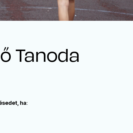
lő Tanoda
ésedet, ha
: