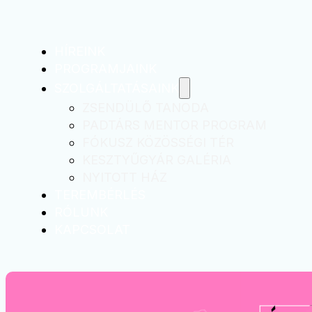
HÍREINK
PROGRAMJAINK
SZOLGÁLTATÁSAINK
ZSENDÜLŐ TANODA
PADTÁRS MENTOR PROGRAM
FÓKUSZ KÖZÖSSÉGI TÉR
KESZTYŰGYÁR GALÉRIA
NYITOTT HÁZ
TEREMBÉRLÉS
RÓLUNK
KAPCSOLAT