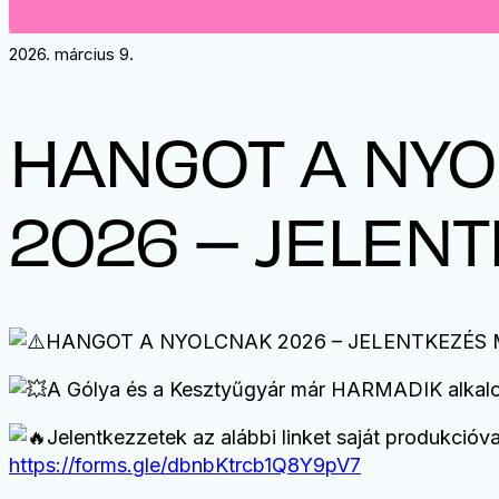
2026. március 9.
HANGOT A NY
2026 – JELEN
HANGOT A NYOLCNAK 2026 – JELENTKEZÉS M
A Gólya és a Kesztyűgyár már HARMADIK alkalomm
Jelentkezzetek az alábbi linket saját produkcióva
https://forms.gle/dbnbKtrcb1Q8Y9pV7