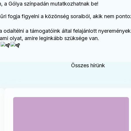
n, a Gólya színpadán mutatkozhatnak be!
űri fogja figyelni a közönség soraiból, akik nem pon
 odaítélni a támogatóink által felajánlott nyeremények
mi olyat, amire leginkább szüksége van.
Összes hírünk