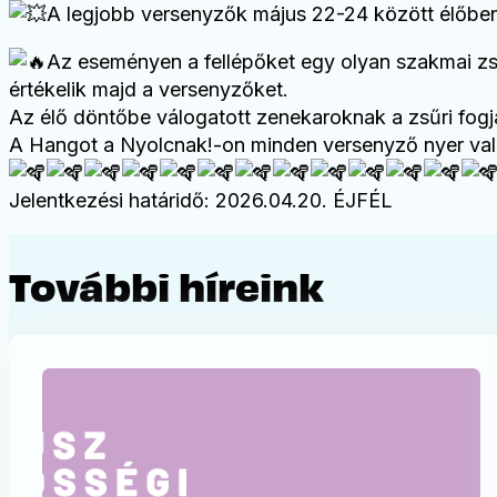
A legjobb versenyzők május 22-24 között élőbe
Az eseményen a fellépőket egy olyan szakmai zs
értékelik majd a versenyzőket.
Az élő döntőbe válogatott zenekaroknak a zsűri fogja
A Hangot a Nyolcnak!-on minden versenyző nyer vala
Jelentkezési határidő: 2026.04.20. ÉJFÉL
További híreink