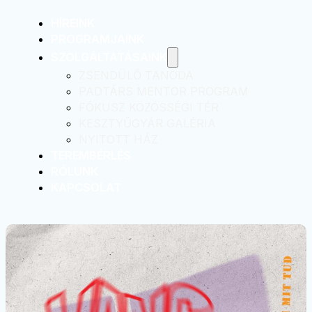
HÍREINK
PROGRAMJAINK
SZOLGÁLTATÁSAINK
ZSENDÜLŐ TANODA
PADTÁRS MENTOR PROGRAM
FÓKUSZ KÖZÖSSÉGI TÉR
KESZTYŰGYÁR GALÉRIA
NYITOTT HÁZ
TEREMBÉRLÉS
RÓLUNK
KAPCSOLAT