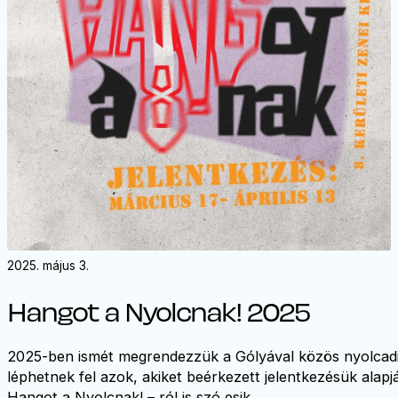
2025. május 3.
Hangot a Nyolcnak! 2025
2025-ben ismét megrendezzük a Gólyával közös nyolcadik 
léphetnek fel azok, akiket beérkezett jelentkezésük alapj
Hangot a Nyolcnak! – ról is szó esik.