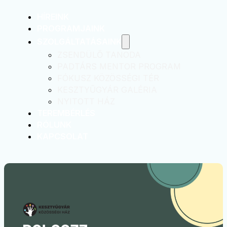
HÍREINK
PROGRAMJAINK
SZOLGÁLTATÁSAINK
ZSENDÜLŐ TANODA
PADTÁRS MENTOR PROGRAM
FÓKUSZ KÖZÖSSÉGI TÉR
KESZTYŰGYÁR GALÉRIA
NYITOTT HÁZ
TEREMBÉRLÉS
RÓLUNK
KAPCSOLAT