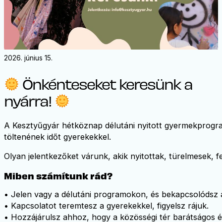
2026. június 15.
Önkénteseket keresünk a
nyárra!
A Kesztyűgyár hétköznap délutáni nyitott gyermekprogr
töltenének időt gyerekekkel.
Olyan jelentkezőket várunk, akik nyitottak, türelmesek, f
Miben számítunk rád?
• Jelen vagy a délutáni programokon, és bekapcsolódsz
• Kapcsolatot teremtesz a gyerekekkel, figyelsz rájuk.
• Hozzájárulsz ahhoz, hogy a közösségi tér barátságos 