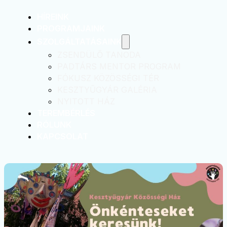
HÍREINK
PROGRAMJAINK
SZOLGÁLTATÁSAINK
ZSENDÜLŐ TANODA
PADTÁRS MENTOR PROGRAM
FÓKUSZ KÖZÖSSÉGI TÉR
KESZTYŰGYÁR GALÉRIA
NYITOTT HÁZ
TEREMBÉRLÉS
RÓLUNK
KAPCSOLAT