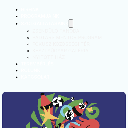
HÍREINK
PROGRAMJAINK
SZOLGÁLTATÁSAINK
ZSENDÜLŐ TANODA
PADTÁRS MENTOR PROGRAM
FÓKUSZ KÖZÖSSÉGI TÉR
KESZTYŰGYÁR GALÉRIA
NYITOTT HÁZ
TEREMBÉRLÉS
RÓLUNK
KAPCSOLAT