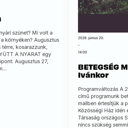
n
nyári szünet? Mi volt a
2026. június 20.
tál a környéken? Augusztus
-
 térre, kosarazzunk,
14:00
EGYÜTT A NYARAT egy
dőpont: Augusztus 27,
BETEGSÉG MI
am…
Ivánkor
Programváltozás A 20
című programunk bete
mailben értesítjük a
Közösségi Ház idén e
Társaság országos S
nincs szükség semmil