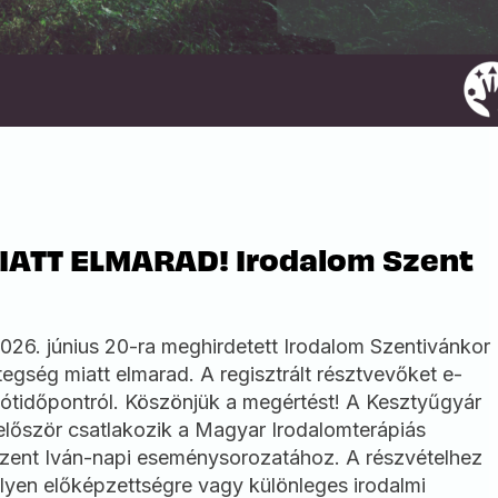
ATT ELMARAD! Irodalom Szent
26. június 20-ra meghirdetett Irodalom Szentivánkor
gség miatt elmarad. A regisztrált résztvevőket e-
 pótidőpontról. Köszönjük a megértést! A Kesztyűgyár
lőször csatlakozik a Magyar Irodalomterápiás
zent Iván-napi eseménysorozatához. A részvételhez
yen előképzettségre vagy különleges irodalmi