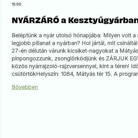
15:00
NYÁRZÁRÓ a Kesztyűgyárba
Beléptünk a nyár utolsó hónapjába: Milyen volt a 
legjobb pillanat a nyárban? Hol jártál, mit csinál
27-én délután várunk kicsiket-nagyokat a Mátyás
pinpongozzunk, zsonglőrködjünk és ZÁRJUK 
közös nyárrajzoló-rajzversennyel, kint a téren! I
csütörtökHelyszín: 1084, Mátyás tér 15. A progr
Bővebben