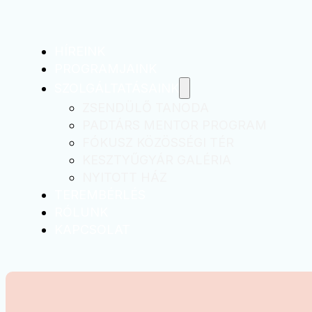
HÍREINK
PROGRAMJAINK
SZOLGÁLTATÁSAINK
ZSENDÜLŐ TANODA
PADTÁRS MENTOR PROGRAM
FÓKUSZ KÖZÖSSÉGI TÉR
KESZTYŰGYÁR GALÉRIA
NYITOTT HÁZ
TEREMBÉRLÉS
RÓLUNK
KAPCSOLAT