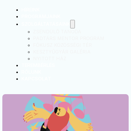
HÍREINK
PROGRAMJAINK
SZOLGÁLTATÁSAINK
ZSENDÜLŐ TANODA
PADTÁRS MENTOR PROGRAM
FÓKUSZ KÖZÖSSÉGI TÉR
KESZTYŰGYÁR GALÉRIA
NYITOTT HÁZ
TEREMBÉRLÉS
RÓLUNK
KAPCSOLAT