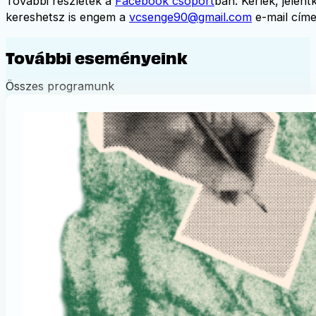
További részletek a
Facebook csoport
ban. Kérlek, jelen
kereshetsz is engem a
vcsenge90@gmail.com
e-mail címe
További eseményeink
Összes programunk