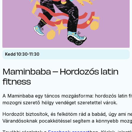
Kedd 10:30-11:30
Maminbaba – Hordozós latin
fitness
A Maminbaba egy táncos mozgásforma: hordozós latin fit
mozogni szerető hölgy vendéget szeretettel várok.
Hordozót biztosítok, és felkötöm rád a babád, úgy ami n
Várandósoknak pocakkötéssel segítem a könnyebb mozg