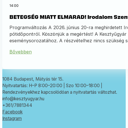
14:00
BETEGSÉG MIATT ELMARAD! Irodalom Szent
Programváltozás A 2026. június 20-ra meghirdetett Ir
pótidőpontról. Köszönjük a megértést! A Kesztyűgyár
eseménysorozatához. A részvételhez nincs szükség se
Bővebben
1084 Budapest, Mátyás tér 15.
Nyitvatartás: H–P 8:00–20:00 | Szo 10:00–18:00 |
Rendezvényekhez kapcsolódóan a nyitvatartás változhat.
info@kesztyugyar.hu
+361/7881344
Facebook
Instagram